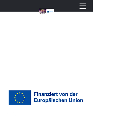
Lackierzentrum
Bcarso GmbH
Ihr Meisterbetrieb rund um
Lackierungen
03677 8118750