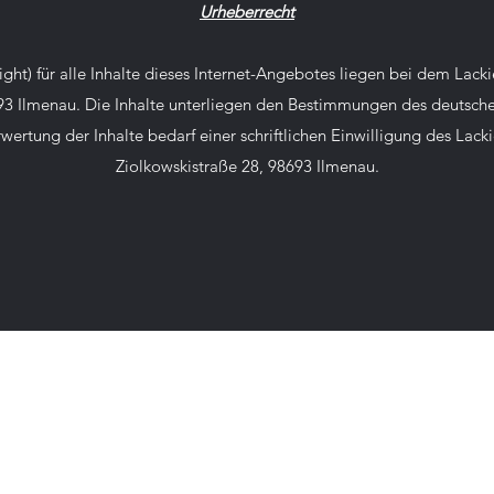
Urheberrecht
ght) für alle Inhalte dieses Internet-Angebotes liegen bei dem La
93 Ilmenau. Die Inhalte unterliegen den Bestimmungen des deutsch
wertung der Inhalte bedarf einer schriftlichen Einwilligung des Lack
Ziolkowskistraße 28, 98693 Ilmenau.
Lackierzentrum
Bcarso
GmbH