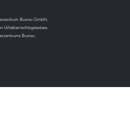
ckierzentrum Bcarso GmbH,
en Urheberrechtsgesetzes.
ierzentrums Bcarso,