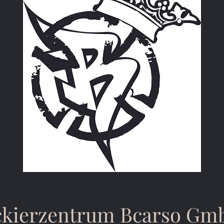
ckierzentrum Bcarso Gm